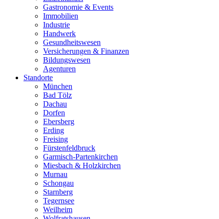
Gastronomie & Events
Immobilien
Industrie
Handwerk
Gesundheitswesen
Versicherungen & Finanzen
Bildungswesen
Agenturen
Standorte
München
Bad Tölz
Dachau
Dorfen
Ebersberg
Erding
Freising
Fürstenfeldbruck
Garmisch-Partenkirchen
Miesbach & Holzkirchen
Murnau
Schongau
Starnberg
Tegernsee
Weilheim
Wolfratshausen