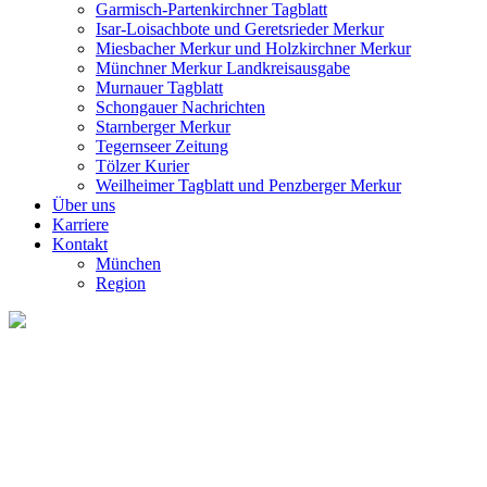
Garmisch-Partenkirchner Tagblatt
Isar-Loisachbote und Geretsrieder Merkur
Miesbacher Merkur und Holzkirchner Merkur
Münchner Merkur Landkreisausgabe
Murnauer Tagblatt
Schongauer Nachrichten
Starnberger Merkur
Tegernseer Zeitung
Tölzer Kurier
Weilheimer Tagblatt und Penzberger Merkur
Über uns
Karriere
Kontakt
München
Region