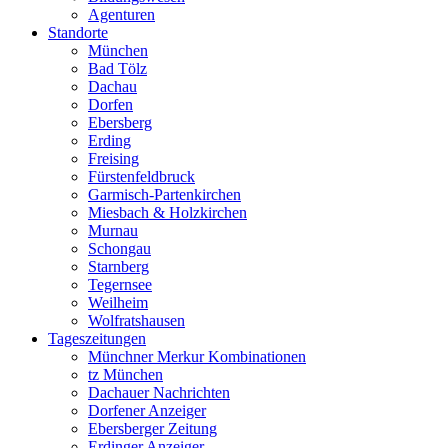
Agenturen
Standorte
München
Bad Tölz
Dachau
Dorfen
Ebersberg
Erding
Freising
Fürstenfeldbruck
Garmisch-Partenkirchen
Miesbach & Holzkirchen
Murnau
Schongau
Starnberg
Tegernsee
Weilheim
Wolfratshausen
Tageszeitungen
Münchner Merkur Kombinationen
tz München
Dachauer Nachrichten
Dorfener Anzeiger
Ebersberger Zeitung
Erdinger Anzeiger