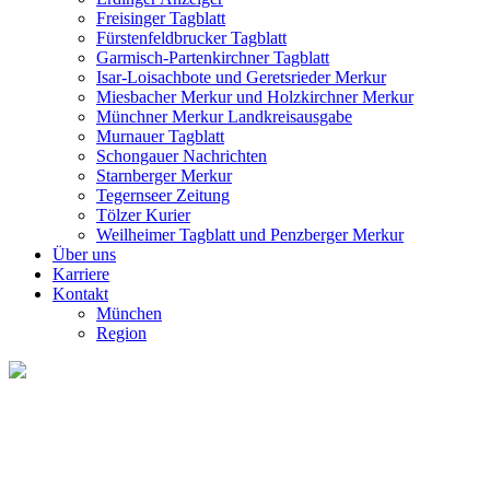
Freisinger Tagblatt
Fürstenfeldbrucker Tagblatt
Garmisch-Partenkirchner Tagblatt
Isar-Loisachbote und Geretsrieder Merkur
Miesbacher Merkur und Holzkirchner Merkur
Münchner Merkur Landkreisausgabe
Murnauer Tagblatt
Schongauer Nachrichten
Starnberger Merkur
Tegernseer Zeitung
Tölzer Kurier
Weilheimer Tagblatt und Penzberger Merkur
Über uns
Karriere
Kontakt
München
Region