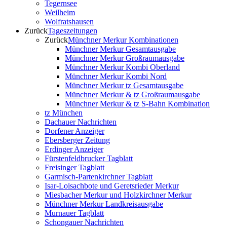
Tegernsee
Weilheim
Wolfratshausen
Zurück
Tageszeitungen
Zurück
Münchner Merkur Kombinationen
Münchner Merkur Gesamtausgabe
Münchner Merkur Großraumausgabe
Münchner Merkur Kombi Oberland
Münchner Merkur Kombi Nord
Münchner Merkur tz Gesamtausgabe
Münchner Merkur & tz Großraumausgabe
Münchner Merkur & tz S-Bahn Kombination
tz München
Dachauer Nachrichten
Dorfener Anzeiger
Ebersberger Zeitung
Erdinger Anzeiger
Fürstenfeldbrucker Tagblatt
Freisinger Tagblatt
Garmisch-Partenkirchner Tagblatt
Isar-Loisachbote und Geretsrieder Merkur
Miesbacher Merkur und Holzkirchner Merkur
Münchner Merkur Landkreisausgabe
Murnauer Tagblatt
Schongauer Nachrichten