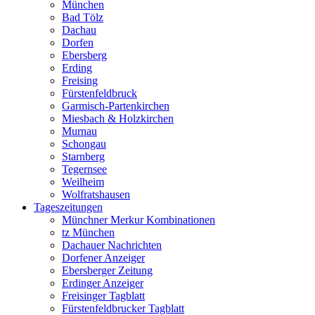
München
Bad Tölz
Dachau
Dorfen
Ebersberg
Erding
Freising
Fürstenfeldbruck
Garmisch-Partenkirchen
Miesbach & Holzkirchen
Murnau
Schongau
Starnberg
Tegernsee
Weilheim
Wolfratshausen
Tageszeitungen
Münchner Merkur Kombinationen
tz München
Dachauer Nachrichten
Dorfener Anzeiger
Ebersberger Zeitung
Erdinger Anzeiger
Freisinger Tagblatt
Fürstenfeldbrucker Tagblatt