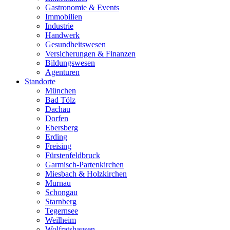
Gastronomie & Events
Immobilien
Industrie
Handwerk
Gesundheitswesen
Versicherungen & Finanzen
Bildungswesen
Agenturen
Standorte
München
Bad Tölz
Dachau
Dorfen
Ebersberg
Erding
Freising
Fürstenfeldbruck
Garmisch-Partenkirchen
Miesbach & Holzkirchen
Murnau
Schongau
Starnberg
Tegernsee
Weilheim
Wolfratshausen