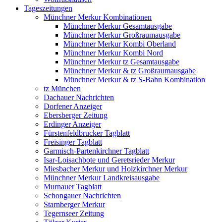
Tageszeitungen
Münchner Merkur Kombinationen
Münchner Merkur Gesamtausgabe
Münchner Merkur Großraumausgabe
Münchner Merkur Kombi Oberland
Münchner Merkur Kombi Nord
Münchner Merkur tz Gesamtausgabe
Münchner Merkur & tz Großraumausgabe
Münchner Merkur & tz S-Bahn Kombination
tz München
Dachauer Nachrichten
Dorfener Anzeiger
Ebersberger Zeitung
Erdinger Anzeiger
Fürstenfeldbrucker Tagblatt
Freisinger Tagblatt
Garmisch-Partenkirchner Tagblatt
Isar-Loisachbote und Geretsrieder Merkur
Miesbacher Merkur und Holzkirchner Merkur
Münchner Merkur Landkreisausgabe
Murnauer Tagblatt
Schongauer Nachrichten
Starnberger Merkur
Tegernseer Zeitung