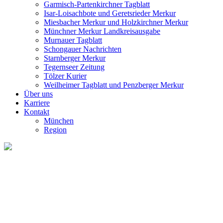
Garmisch-Partenkirchner Tagblatt
Isar-Loisachbote und Geretsrieder Merkur
Miesbacher Merkur und Holzkirchner Merkur
Münchner Merkur Landkreisausgabe
Murnauer Tagblatt
Schongauer Nachrichten
Starnberger Merkur
Tegernseer Zeitung
Tölzer Kurier
Weilheimer Tagblatt und Penzberger Merkur
Über uns
Karriere
Kontakt
München
Region