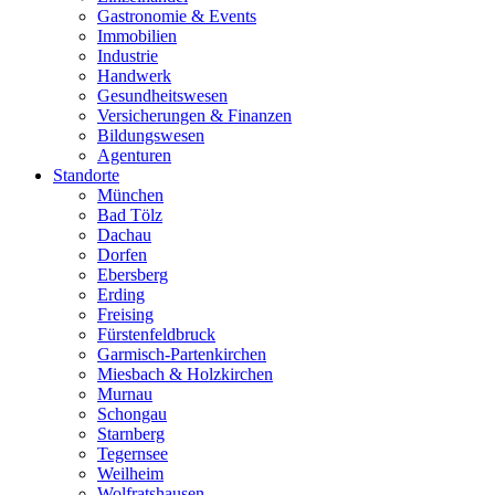
Gastronomie & Events
Immobilien
Industrie
Handwerk
Gesundheitswesen
Versicherungen & Finanzen
Bildungswesen
Agenturen
Standorte
München
Bad Tölz
Dachau
Dorfen
Ebersberg
Erding
Freising
Fürstenfeldbruck
Garmisch-Partenkirchen
Miesbach & Holzkirchen
Murnau
Schongau
Starnberg
Tegernsee
Weilheim
Wolfratshausen