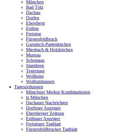
München
Bad Tölz
Dachau
Dorfen
Ebersberg
Erding
Freising
Fürstenfeldbruck
Garmisch-Partenkirchen
Miesbach & Holzkirchen
Murnau
Schongau
Starnberg
Tegernsee
Weilheim
Wolfratshausen
Tageszeitungen
Münchner Merkur Kombinationen
tz München
Dachauer Nachrichten
Dorfener Anzeiger
Ebersberger Zeitung
Erdinger Anzeiger
Freisinger Tagblatt
Fürstenfeldbrucker Tagblatt