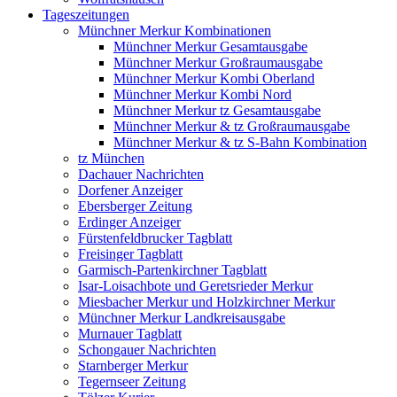
Tageszeitungen
Münchner Merkur Kombinationen
Münchner Merkur Gesamtausgabe
Münchner Merkur Großraumausgabe
Münchner Merkur Kombi Oberland
Münchner Merkur Kombi Nord
Münchner Merkur tz Gesamtausgabe
Münchner Merkur & tz Großraumausgabe
Münchner Merkur & tz S-Bahn Kombination
tz München
Dachauer Nachrichten
Dorfener Anzeiger
Ebersberger Zeitung
Erdinger Anzeiger
Fürstenfeldbrucker Tagblatt
Freisinger Tagblatt
Garmisch-Partenkirchner Tagblatt
Isar-Loisachbote und Geretsrieder Merkur
Miesbacher Merkur und Holzkirchner Merkur
Münchner Merkur Landkreisausgabe
Murnauer Tagblatt
Schongauer Nachrichten
Starnberger Merkur
Tegernseer Zeitung