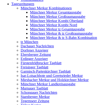
Tageszeitungen
Münchner Merkur Kombinationen
Münchner Merkur Gesamtausgabe
Münchner Merkur Großraumausgabe
Münchner Merkur Kombi Oberland
Münchner Merkur Kombi Nord
Münchner Merkur tz Gesamtausgabe
Münchner Merkur & tz Großraumausgabe
Münchner Merkur & tz S-Bahn Kombination
tz München
Dachauer Nachrichten
Dorfener Anzeiger
Ebersberger Zeitung
Erdinger Anzeiger
Fürstenfeldbrucker Tagblatt
Freisinger Tagblatt
Garmisch-Partenkirchner Tagblatt
Isar-Loisachbote und Geretsrieder Merkur
Miesbacher Merkur und Holzkirchner Merkur
Münchner Merkur Landkreisausgabe
Murnauer Tagblatt
Schongauer Nachrichten
Starnberger Merkur
Tegernseer Zeitung