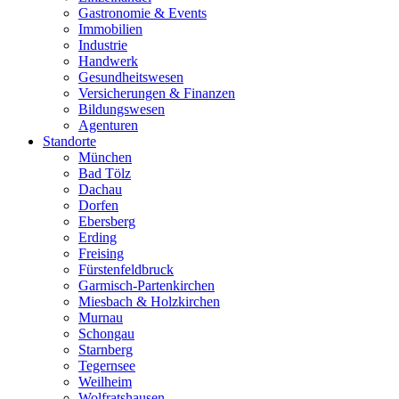
Gastronomie & Events
Immobilien
Industrie
Handwerk
Gesundheitswesen
Versicherungen & Finanzen
Bildungswesen
Agenturen
Standorte
München
Bad Tölz
Dachau
Dorfen
Ebersberg
Erding
Freising
Fürstenfeldbruck
Garmisch-Partenkirchen
Miesbach & Holzkirchen
Murnau
Schongau
Starnberg
Tegernsee
Weilheim
Wolfratshausen