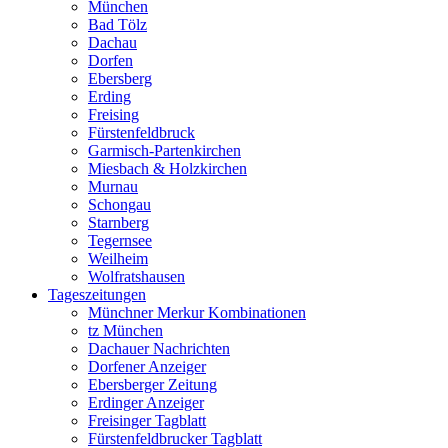
München
Bad Tölz
Dachau
Dorfen
Ebersberg
Erding
Freising
Fürstenfeldbruck
Garmisch-Partenkirchen
Miesbach & Holzkirchen
Murnau
Schongau
Starnberg
Tegernsee
Weilheim
Wolfratshausen
Tageszeitungen
Münchner Merkur Kombinationen
tz München
Dachauer Nachrichten
Dorfener Anzeiger
Ebersberger Zeitung
Erdinger Anzeiger
Freisinger Tagblatt
Fürstenfeldbrucker Tagblatt