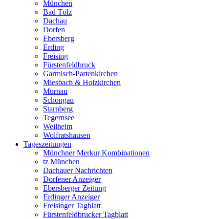
München
Bad Tölz
Dachau
Dorfen
Ebersberg
Erding
Freising
Fürstenfeldbruck
Garmisch-Partenkirchen
Miesbach & Holzkirchen
Murnau
Schongau
Starnberg
Tegernsee
Weilheim
Wolfratshausen
Tageszeitungen
Münchner Merkur Kombinationen
tz München
Dachauer Nachrichten
Dorfener Anzeiger
Ebersberger Zeitung
Erdinger Anzeiger
Freisinger Tagblatt
Fürstenfeldbrucker Tagblatt