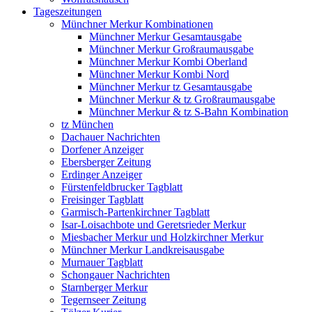
Tageszeitungen
Münchner Merkur Kombinationen
Münchner Merkur Gesamtausgabe
Münchner Merkur Großraumausgabe
Münchner Merkur Kombi Oberland
Münchner Merkur Kombi Nord
Münchner Merkur tz Gesamtausgabe
Münchner Merkur & tz Großraumausgabe
Münchner Merkur & tz S-Bahn Kombination
tz München
Dachauer Nachrichten
Dorfener Anzeiger
Ebersberger Zeitung
Erdinger Anzeiger
Fürstenfeldbrucker Tagblatt
Freisinger Tagblatt
Garmisch-Partenkirchner Tagblatt
Isar-Loisachbote und Geretsrieder Merkur
Miesbacher Merkur und Holzkirchner Merkur
Münchner Merkur Landkreisausgabe
Murnauer Tagblatt
Schongauer Nachrichten
Starnberger Merkur
Tegernseer Zeitung