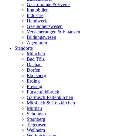
Gastronomie & Events
Immobilien
Industrie
Handwerk
Gesundheitswesen
Versicherungen & Finanzen
Bildungswesen
Agenturen
Standorte
München
Bad Tölz
Dachau
Dorfen
Ebersberg
Erding
Freising
Fürstenfeldbruck
Garmisch-Partenkirchen
Miesbach & Holzkirchen
Murnau
Schongau
Starnberg
Tegernsee
Weilheim
Wolfratshausen