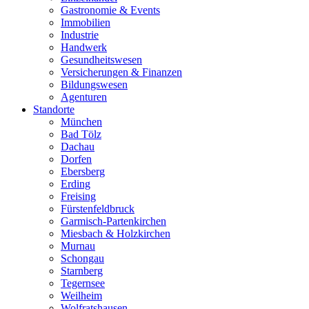
Gastronomie & Events
Immobilien
Industrie
Handwerk
Gesundheitswesen
Versicherungen & Finanzen
Bildungswesen
Agenturen
Standorte
München
Bad Tölz
Dachau
Dorfen
Ebersberg
Erding
Freising
Fürstenfeldbruck
Garmisch-Partenkirchen
Miesbach & Holzkirchen
Murnau
Schongau
Starnberg
Tegernsee
Weilheim
Wolfratshausen