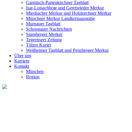
Garmisch-Partenkirchner Tagblatt
Isar-Loisachbote und Geretsrieder Merkur
Miesbacher Merkur und Holzkirchner Merkur
Münchner Merkur Landkreisausgabe
Murnauer Tagblatt
Schongauer Nachrichten
Starnberger Merkur
Tegernseer Zeitung
Tölzer Kurier
Weilheimer Tagblatt und Penzberger Merkur
Über uns
Karriere
Kontakt
München
Region