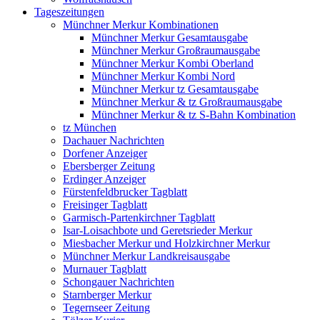
Tageszeitungen
Münchner Merkur Kombinationen
Münchner Merkur Gesamtausgabe
Münchner Merkur Großraumausgabe
Münchner Merkur Kombi Oberland
Münchner Merkur Kombi Nord
Münchner Merkur tz Gesamtausgabe
Münchner Merkur & tz Großraumausgabe
Münchner Merkur & tz S-Bahn Kombination
tz München
Dachauer Nachrichten
Dorfener Anzeiger
Ebersberger Zeitung
Erdinger Anzeiger
Fürstenfeldbrucker Tagblatt
Freisinger Tagblatt
Garmisch-Partenkirchner Tagblatt
Isar-Loisachbote und Geretsrieder Merkur
Miesbacher Merkur und Holzkirchner Merkur
Münchner Merkur Landkreisausgabe
Murnauer Tagblatt
Schongauer Nachrichten
Starnberger Merkur
Tegernseer Zeitung