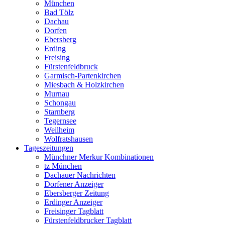
München
Bad Tölz
Dachau
Dorfen
Ebersberg
Erding
Freising
Fürstenfeldbruck
Garmisch-Partenkirchen
Miesbach & Holzkirchen
Murnau
Schongau
Starnberg
Tegernsee
Weilheim
Wolfratshausen
Tageszeitungen
Münchner Merkur Kombinationen
tz München
Dachauer Nachrichten
Dorfener Anzeiger
Ebersberger Zeitung
Erdinger Anzeiger
Freisinger Tagblatt
Fürstenfeldbrucker Tagblatt