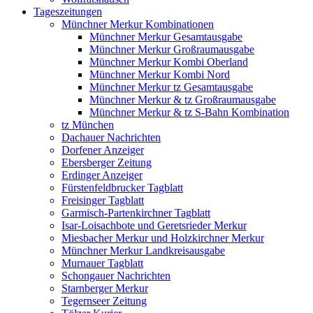
Tageszeitungen
Münchner Merkur Kombinationen
Münchner Merkur Gesamtausgabe
Münchner Merkur Großraumausgabe
Münchner Merkur Kombi Oberland
Münchner Merkur Kombi Nord
Münchner Merkur tz Gesamtausgabe
Münchner Merkur & tz Großraumausgabe
Münchner Merkur & tz S-Bahn Kombination
tz München
Dachauer Nachrichten
Dorfener Anzeiger
Ebersberger Zeitung
Erdinger Anzeiger
Fürstenfeldbrucker Tagblatt
Freisinger Tagblatt
Garmisch-Partenkirchner Tagblatt
Isar-Loisachbote und Geretsrieder Merkur
Miesbacher Merkur und Holzkirchner Merkur
Münchner Merkur Landkreisausgabe
Murnauer Tagblatt
Schongauer Nachrichten
Starnberger Merkur
Tegernseer Zeitung