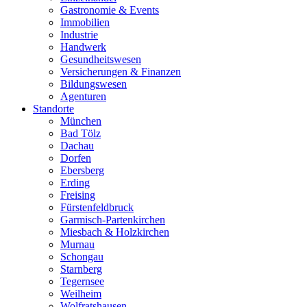
Gastronomie & Events
Immobilien
Industrie
Handwerk
Gesundheitswesen
Versicherungen & Finanzen
Bildungswesen
Agenturen
Standorte
München
Bad Tölz
Dachau
Dorfen
Ebersberg
Erding
Freising
Fürstenfeldbruck
Garmisch-Partenkirchen
Miesbach & Holzkirchen
Murnau
Schongau
Starnberg
Tegernsee
Weilheim
Wolfratshausen