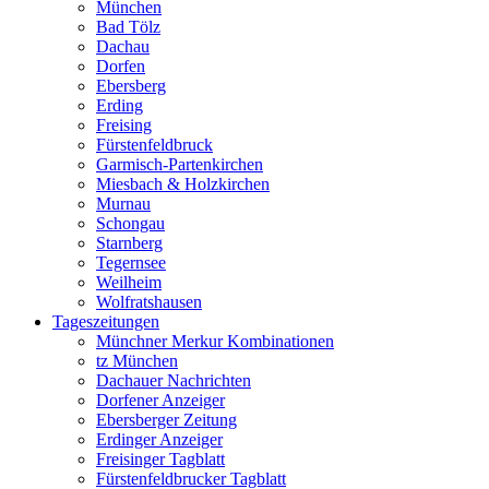
München
Bad Tölz
Dachau
Dorfen
Ebersberg
Erding
Freising
Fürstenfeldbruck
Garmisch-Partenkirchen
Miesbach & Holzkirchen
Murnau
Schongau
Starnberg
Tegernsee
Weilheim
Wolfratshausen
Tageszeitungen
Münchner Merkur Kombinationen
tz München
Dachauer Nachrichten
Dorfener Anzeiger
Ebersberger Zeitung
Erdinger Anzeiger
Freisinger Tagblatt
Fürstenfeldbrucker Tagblatt