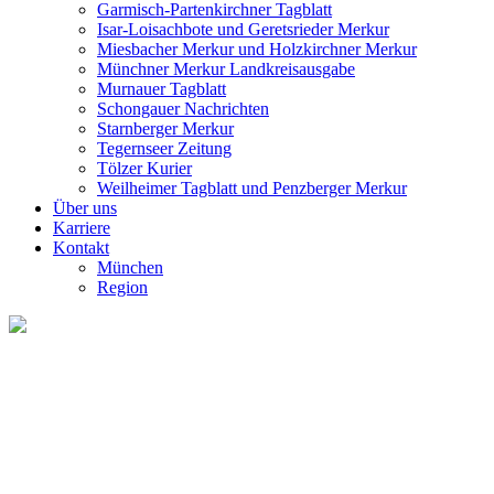
Garmisch-Partenkirchner Tagblatt
Isar-Loisachbote und Geretsrieder Merkur
Miesbacher Merkur und Holzkirchner Merkur
Münchner Merkur Landkreisausgabe
Murnauer Tagblatt
Schongauer Nachrichten
Starnberger Merkur
Tegernseer Zeitung
Tölzer Kurier
Weilheimer Tagblatt und Penzberger Merkur
Über uns
Karriere
Kontakt
München
Region