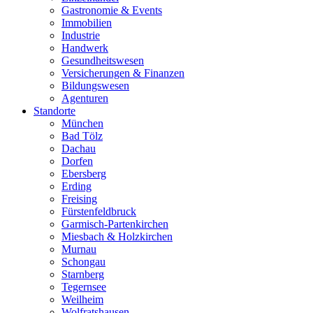
Gastronomie & Events
Immobilien
Industrie
Handwerk
Gesundheitswesen
Versicherungen & Finanzen
Bildungswesen
Agenturen
Standorte
München
Bad Tölz
Dachau
Dorfen
Ebersberg
Erding
Freising
Fürstenfeldbruck
Garmisch-Partenkirchen
Miesbach & Holzkirchen
Murnau
Schongau
Starnberg
Tegernsee
Weilheim
Wolfratshausen