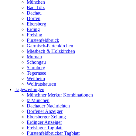
München
Bad Tölz
Dachau
Dorfen
Ebersberg
Erding
Freising
Fürstenfeldbruck
Garmisch-Partenkirchen
Miesbach & Holzkirchen
Murnau
Schongau
Starnberg
Tegernsee
Weilheim
Wolfratshausen
Tageszeitungen
Münchner Merkur Kombinationen
tz München
Dachauer Nachrichten
Dorfener Anzeiger
Ebersberger Zeitung
Erdinger Anzeiger
Freisinger Tagblatt
Fürstenfeldbrucker Tagblatt