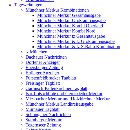
Tageszeitungen
Münchner Merkur Kombinationen
Münchner Merkur Gesamtausgabe
Münchner Merkur Großraumausgabe
Münchner Merkur Kombi Oberland
Münchner Merkur Kombi Nord
Münchner Merkur tz Gesamtausgabe
Münchner Merkur & tz Großraumausgabe
Münchner Merkur & tz S-Bahn Kombination
tz München
Dachauer Nachrichten
Dorfener Anzeiger
Ebersberger Zeitung
Erdinger Anzeiger
Fürstenfeldbrucker Tagblatt
Freisinger Tagblatt
Garmisch-Partenkirchner Tagblatt
Isar-Loisachbote und Geretsrieder Merkur
Miesbacher Merkur und Holzkirchner Merkur
Münchner Merkur Landkreisausgabe
Murnauer Tagblatt
Schongauer Nachrichten
Starnberger Merkur
Tegernseer Zeitung