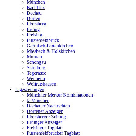
München
Bad Tölz
Dachau
Dorfen
Ebersberg
Erding
Freising
Fürstenfeldbruck
Garmisch-Partenkirchen
Miesbach & Holzkirchen
Murnau
Schongau
Starnberg
Tegernsee
Weilheim
Wolfratshausen
Tageszeitungen
Münchner Merkur Kombinationen
tz München
Dachauer Nachrichten
Dorfener Anzeiger
Ebersberger Zeitung
Erdinger Anzeiger
Freisinger Tagblatt
Fürstenfeldbrucker Tagblatt