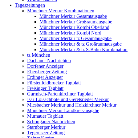
Tageszeitungen
Münchner Merkur Kombinationen
Münchner Merkur Gesamtausgabe
Münchner Merkur Großraumausgabe
Münchner Merkur Kombi Oberland
Münchner Merkur Kombi Nord
Münchner Merkur tz Gesamtausgabe
Münchner Merkur & tz Großraumausgabe
Münchner Merkur & tz S-Bahn Kombination
tz München
Dachauer Nachrichten
Dorfener Anzeiger
Ebersberger Zeitung
Erdinger Anzeiger
Fürstenfeldbrucker Tagblatt
Freisinger Tagblatt
Garmisch-Partenkirchner Tagblatt
Isar-Loisachbote und Geretsrieder Merkur
Miesbacher Merkur und Holzkirchner Merkur
Münchner Merkur Landkreisausgabe
Murnauer Tagblatt
Schongauer Nachrichten
Starnberger Merkur
Tegernseer Zeitung