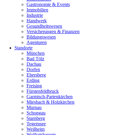
Gastronomie & Events
Immobilien
Industrie
Handwerk
Gesundheitswesen
Versicherungen & Finanzen
Bildungswesen
Agenturen
Standorte
München
Bad Tölz
Dachau
Dorfen
Ebersberg
Erding
Freising
Fürstenfeldbruck
Garmisch-Partenkirchen
Miesbach & Holzkirchen
Murnau
Schongau
Starnberg
Tegernsee
Weilheim
Wolfratshausen